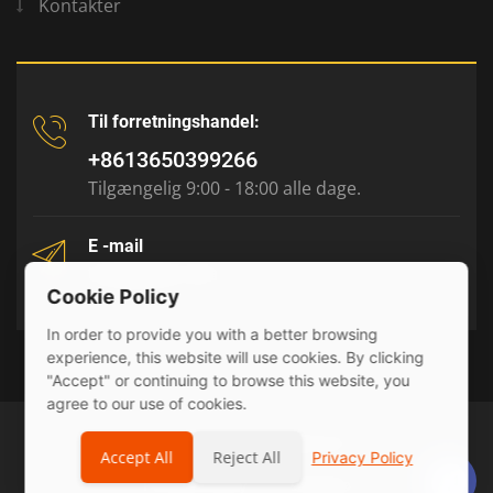
Kontakter
Til forretningshandel:
+8613650399266
Tilgængelig 9:00 - 18:00 alle dage.
E -mail
tony@julyr.com
Cookie Policy
In order to provide you with a better browsing
experience, this website will use cookies. By clicking
"Accept" or continuing to browse this website, you
agree to our use of cookies.
© 2026 Julyr Industrial Ltd
Accept All
Reject All
Privacy Policy
Privacy Policy
sitemap