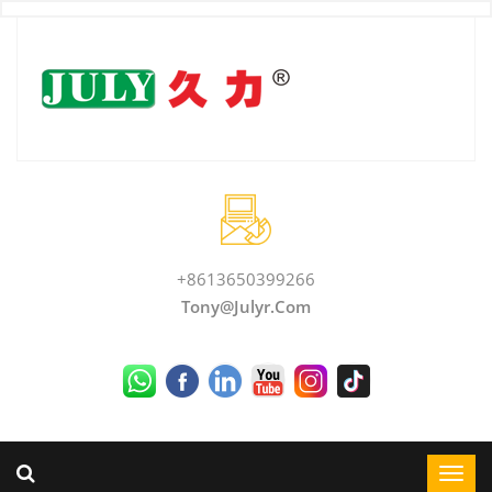
+8613650399266
Tony@julyr.com