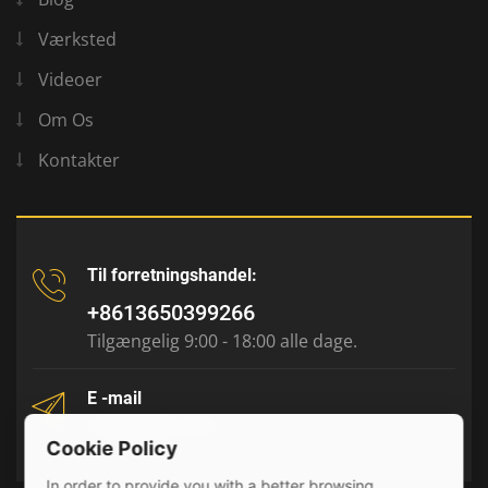
Værksted
Videoer
Om Os
Kontakter
Til forretningshandel:
+8613650399266
Tilgængelig 9:00 - 18:00 alle dage.
E -mail
tony@julyr.com
Cookie Policy
In order to provide you with a better browsing