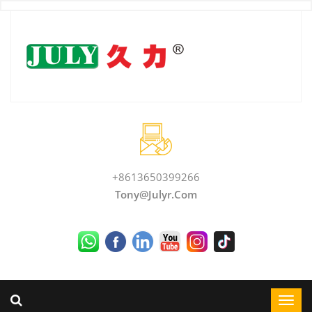
+8613650399266
Tony@julyr.com