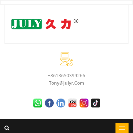
+8613650399266
Tony@julyr.com