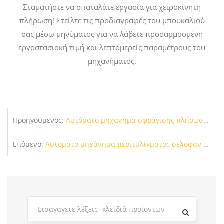
Σταματήστε να σπαταλάτε εργασία για χειροκίνητη
πλήρωση! Στείλτε τις προδιαγραφές του μπουκαλιού
σας μέσω μηνύματος για να λάβετε προσαρμοσμένη
εργοστασιακή τιμή και λεπτομερείς παραμέτρους του
μηχανήματος.
Προηγούμενος:
Αυτόματο μηχάνημα σφράγισης πλήρωσης κάψουλας καφέ | ±0,5% Σκόνη υψηλής ακρίβειας & Γεμιστικό φλυτζανιών λαδιού
Επόμενο:
Αυτόματο μηχάνημα περιτυλίγματος σελοφάν | Εξοπλισμός περιτυλίγματος κουτιού 3D διαφανούς φιλμ