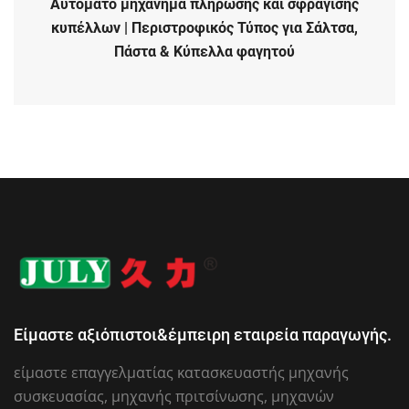
Αυτόματο μηχάνημα πλήρωσης και σφράγισης
κυπέλλων | Περιστροφικός Τύπος για Σάλτσα,
Πάστα & Κύπελλα φαγητού
Είμαστε αξιόπιστοι&έμπειρη εταιρεία παραγωγής.
είμαστε επαγγελματίας κατασκευαστής μηχανής
συσκευασίας, μηχανής πριτσίνωσης, μηχανών