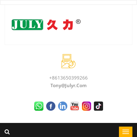
+8613650399266
Tony@julyr.com