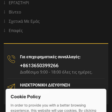
ΕΡΓΑΣΤΗΡΙ
Βίντεο
Σχετικά Με Εμάς
Επαφές
Για επιχειρηματικές συναλλαγές:
+8613650399266
Διαθέσιμο 9:00 - 18:00 όλες τις ημέρες.
ΗΛΕΚΤΡΟΝΙΚΗ ΔΙΕΥΘΥΝΣΗ
tony@julyr.com
Cookie Policy
In order to provide you with a better browsing
experience, this website will use cookies. By clicking