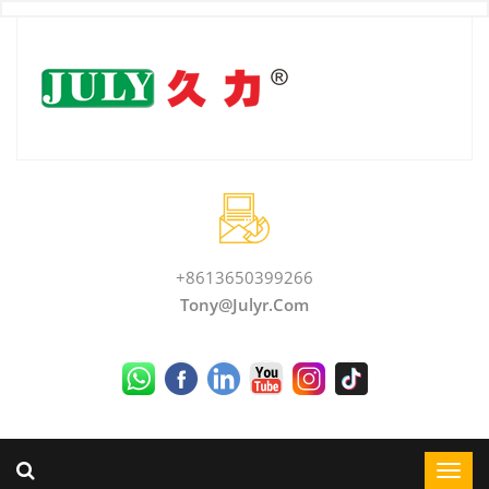
+8613650399266
Tony@julyr.com