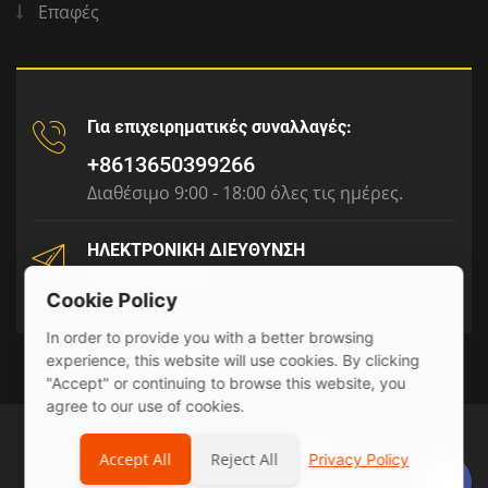
Επαφές
Για επιχειρηματικές συναλλαγές:
+8613650399266
Διαθέσιμο 9:00 - 18:00 όλες τις ημέρες.
ΗΛΕΚΤΡΟΝΙΚΗ ΔΙΕΥΘΥΝΣΗ
tony@julyr.com
Cookie Policy
In order to provide you with a better browsing
experience, this website will use cookies. By clicking
"Accept" or continuing to browse this website, you
agree to our use of cookies.
© 2026 Julyr Industrial Ltd
Accept All
Reject All
Privacy Policy
Privacy Policy
sitemap