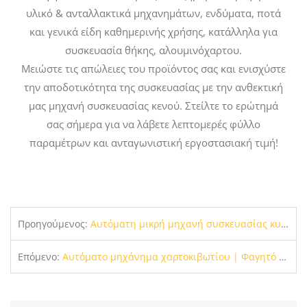
υλικό & ανταλλακτικά μηχανημάτων, ενδύματα, ποτά
και γενικά είδη καθημερινής χρήσης, κατάλληλα για
συσκευασία θήκης, αλουμινόχαρτου.
Μειώστε τις απώλειες του προϊόντος σας και ενισχύστε
την αποδοτικότητα της συσκευασίας με την ανθεκτική
μας μηχανή συσκευασίας κενού. Στείλτε το ερώτημά
σας σήμερα για να λάβετε λεπτομερές φύλλο
παραμέτρων και ανταγωνιστική εργοστασιακή τιμή!
Προηγούμενος:
Αυτόματη μικρή μηχανή συσκευασίας κυψελών για υγρή κάψουλα σοκολάτας μελιού βουτύρου & Tablet, High Speed Mini Plastic Blister Sealing Equipment
Επόμενο:
Αυτόματο μηχάνημα χαρτοκιβωτίου | Φαγητό υψηλής ταχύτητας & Εξοπλισμός συσκευασίας κιβωτίων εμπορευμάτων