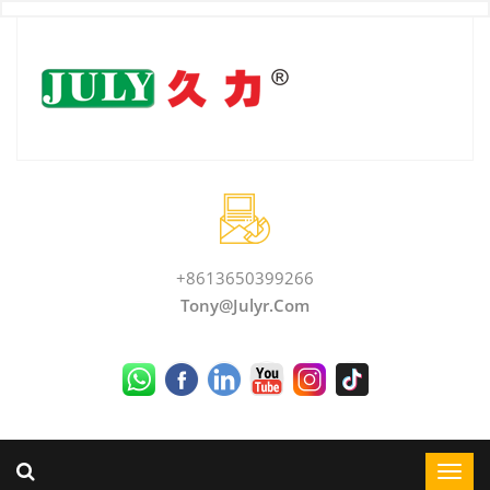
+8613650399266
Tony@julyr.com