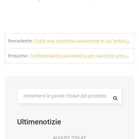
Precedente:
Cos'è una macchina avvincente in cui industrie è utilizzata principalmente in?
Prossimo:
Confezionatrice automatica per sacchetti preconfezionati | Riempimento della custodia multifunzione & Sigillatura per polvere
Ultimenotizie
AUGUST 5TH AT