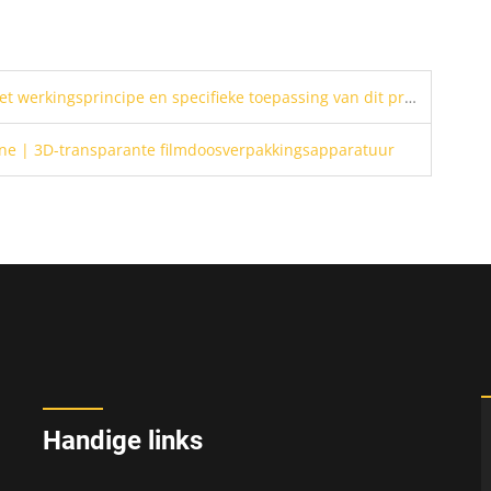
werkingsprincipe en specifieke toepassing van dit product
ne | 3D-transparante filmdoosverpakkingsapparatuur
Handige links