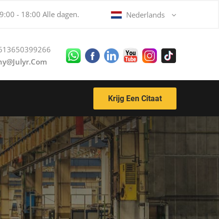
:00 - 18:00 Alle dagen.
Nederlands
613650399266
ny@julyr.com
Krijg Een Citaat