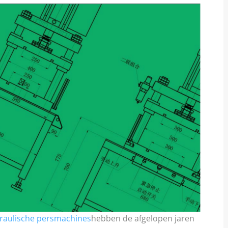
raulische persmachines
hebben de afgelopen jaren