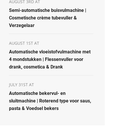
AUGUST 3RD AT
Semi-automatische buisvulmachine |
Cosmetische crème tubevuller &
Verzegelaar
AUGUST 1ST AT
Automatische vloeistofvulmachine met
4 mondstukken | Flessenvuller voor
drank, cosmetica & Drank
JULY 31ST AT
Automatische bekervul- en
sluitmachine | Roterend type voor saus,
pasta & Voedsel bekers