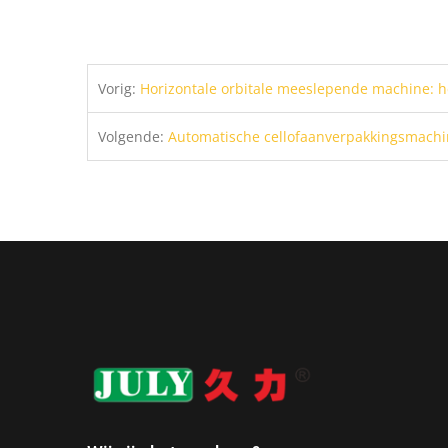
Vorig:
Horizontale orbitale meeslepende machine: het 
Volgende:
Automatische cellofaanverpakkingsmachi