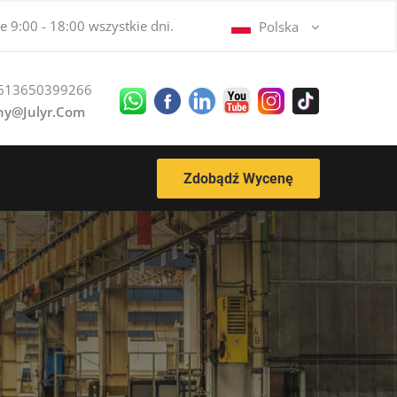
 9:00 - 18:00 wszystkie dni.
Polska
613650399266
ny@julyr.com
Zdobądź Wycenę