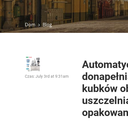
Dom
Blog
Automaty
donapełni
Czas: July 3rd at 9:31am
kubków ob
uszczelni
opakowan