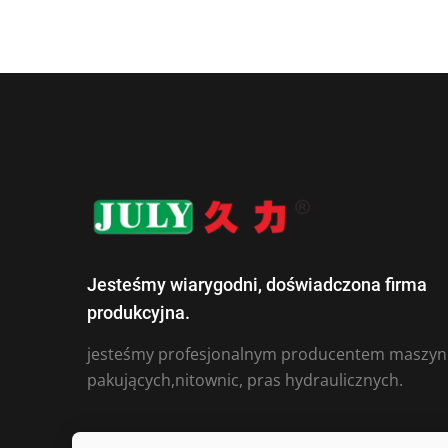
Jesteśmy wiarygodni, doświadczona firma
produkcyjna.
jesteśmy profesjonalnym producentem maszyn
pakujących,nitownic, pras hydraulicznych.