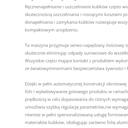
Ręcznenapełnianie i uszczelnianie kubków często wią
skutecznością uszczelniania i rosnącymi kosztami
donapełniania i zamykania kubków rozwiązuje wszy
kompaktowym urządzeniu.
Ta maszyna przyjmuje serwo-napędzany ilościowy s
skutecznie eliminując odpady surowcowe do wszelki
Wszystkie części mające kontakt z produktem wykon
ze światowyminormami bezpieczeństwa żywności i ł
Dzięki w pełni automatycznej konstrukcji obrotowe
folii i wyładowywanie gotowego produktu w ramach
prędkością w celu dopasowania do różnych wymagań
umożliwia szybką regulację parametrów,nie wymaga
również w pełni spersonalizowaną usługę formowani
materiałów kubków, obsługując zarówno folię alumin