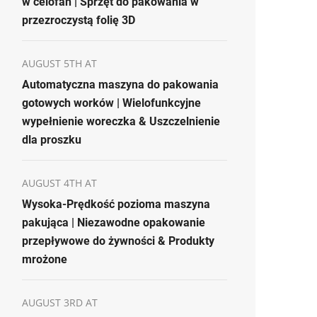
w celofan | Sprzęt do pakowania w
przezroczystą folię 3D
AUGUST 5TH AT
Automatyczna maszyna do pakowania
gotowych worków | Wielofunkcyjne
wypełnienie woreczka & Uszczelnienie
dla proszku
AUGUST 4TH AT
Wysoka-Prędkość pozioma maszyna
pakująca | Niezawodne opakowanie
przepływowe do żywności & Produkty
mrożone
AUGUST 3RD AT