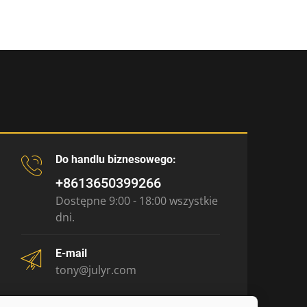
Do handlu biznesowego:
+8613650399266
Dostępne 9:00 - 18:00 wszystkie
dni.
E-mail
tony@julyr.com