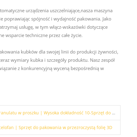
omatyczne urządzenia uszczelniające,nasza maszyna
ie poprawiając spójność i wydajność pakowania. Jako
atrzymaj usługę, w tym włącz-wskazówki dotyczące
ne wsparcie techniczne przez całe życie.
akowania kubków dla swojej linii do produkcji żywności,
teraz wymiary kubka i szczegóły produktu. Nasz zespół
związanie z konkurencyjną wyceną bezpośrednią w
roszku | Wysoka dokładność 10-Sprzęt do butelkowania proszku 2000g
lofan | Sprzęt do pakowania w przezroczystą folię 3D