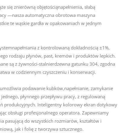
że się znierówną objętościąnapełnienia, słabą
 pracy —nasza automatyczna obrotowa maszyna
stkie te wąskie gardła w opakowaniach w jednym
ystemnapełniania z kontrolowaną dokładnością ±1%,
ego rodzaju płynów, past, kremów i produktów lepkich.
ane są z żywności-stalnierdzewna gatunku 304, zgodna
atwa w codziennym czyszczeniu i konserwacji.
j umożliwia podawanie kubków,napełnianie, zamykanie
 jednego, płynnego przepływu pracy, z regulowaną
 produkcyjnych. Inteligentny kolorowy ekran dotykowy
jąc obsługi profesjonalnego operatora. Zapewniamy
a pasującą do wszystkich rozmiarów, kształtów i
iową, jak i folię z tworzywa sztucznego.