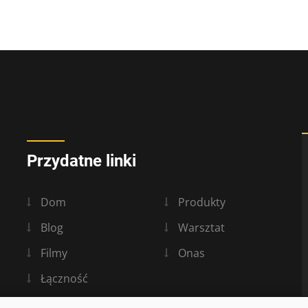
Przydatne linki
Dom
Produkty
Blog
Warsztat
Filmy
Onas
Łączność