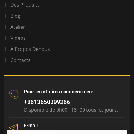
Des Produits
Blog
Atelier
Vidéos
À Propos Denous
Contacts
Pour les affaires commerciales:
+8613650399266
Disponible de 9h00 - 18h00 tous les jours.
E-mail
tony@julyr.com