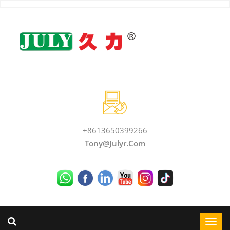
+8613650399266
Tony@julyr.com