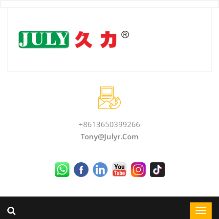
+8613650399266
Tony@julyr.com