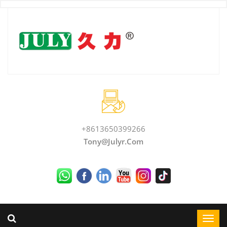
+8613650399266
Tony@julyr.com