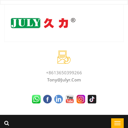
+8613650399266
Tony@julyr.com