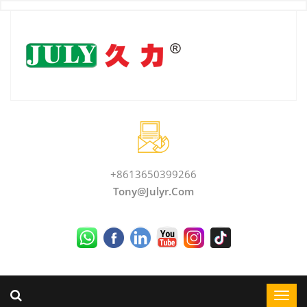
+8613650399266
Tony@julyr.com