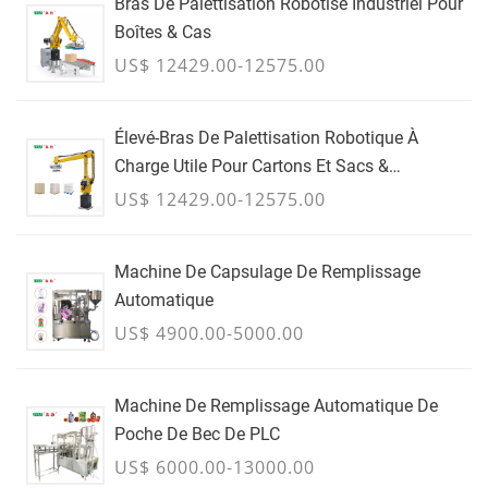
Bras De Palettisation Robotisé Industriel Pour
Boîtes & Cas
US$ 12429.00-12575.00
Élevé-Bras De Palettisation Robotique À
Charge Utile Pour Cartons Et Sacs &
Conteneurs En Vrac - JUILLET
US$ 12429.00-12575.00
Machine De Capsulage De Remplissage
Automatique
US$ 4900.00-5000.00
Machine De Remplissage Automatique De
Poche De Bec De PLC
US$ 6000.00-13000.00