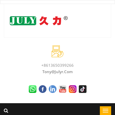
+8613650399266
Tony@julyr.com