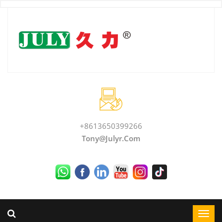
+8613650399266
Tony@julyr.com