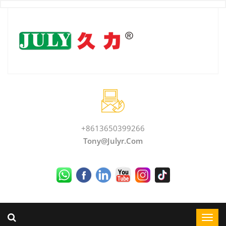
+8613650399266
Tony@julyr.com