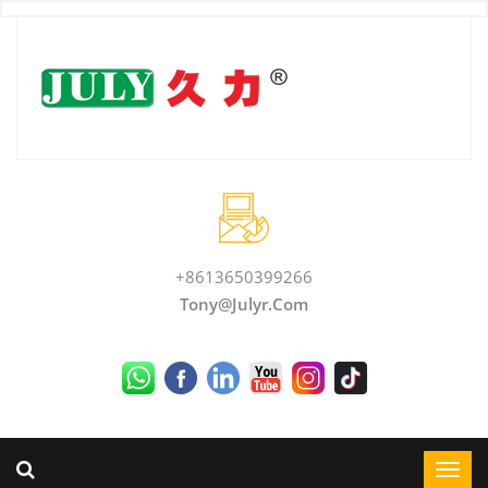
+8613650399266
Tony@julyr.com