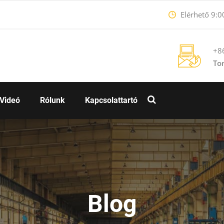
Elérhető 9:0
+8
To
Videó
Rólunk
Kapcsolattartó
Blog