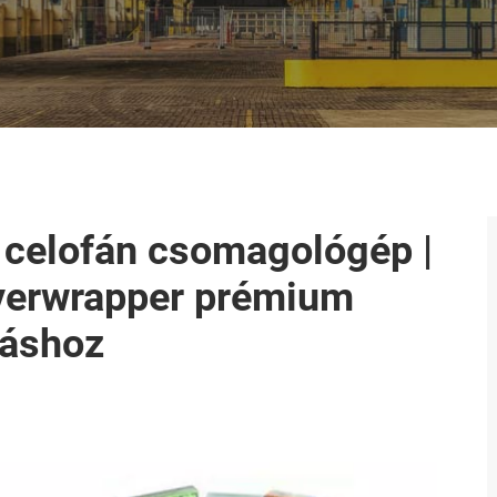
celofán csomagológép |
verwrapper prémium
áshoz