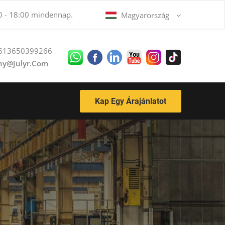
0 - 18:00 mindennap.
Magyarország
613650399266
ny@julyr.com
Kap Egy Árajánlatot