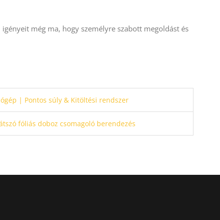
 igényeit még ma, hogy személyre szabott megoldást és
ógép | Pontos súly & Kitöltési rendszer
átszó fóliás doboz csomagoló berendezés