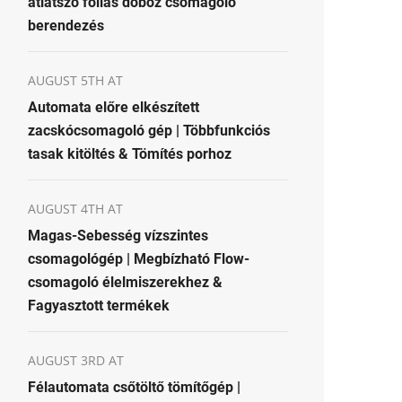
átlátszó fóliás doboz csomagoló
berendezés
AUGUST 5TH AT
Automata előre elkészített
zacskócsomagoló gép | Többfunkciós
tasak kitöltés & Tömítés porhoz
AUGUST 4TH AT
Magas-Sebesség vízszintes
csomagológép | Megbízható Flow-
csomagoló élelmiszerekhez &
Fagyasztott termékek
AUGUST 3RD AT
Félautomata csőtöltő tömítőgép |