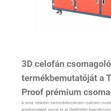
3D celofán csomagológ
termékbemutatóját a 
Proof prémium csoma
A sima, védetlen kartondobozoknem csaknem mutatn
anedvességgel, porral és az illetéktelen beavatko