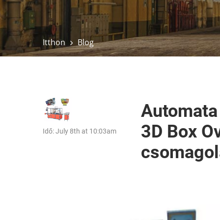
Itthon
Blog
Automata 
3D Box O
Idő: July 8th at 10:03am
csomagol