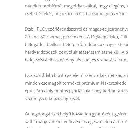
mindkét problémát megoldja azáltal, hogy elegáns, kri
észlelt értékét, miközben erősíti a csomagolás védel
Stabil PLC vezérlőrendszerrel és magas-teljesítmén
20-kor–80 csomag percenként. A téglalap alakú, állí
befogadni, beilleszthető parfümdobozok, cigarettás
hardverdobozok bonyolult átszerszámításnélkül. A be
befejezést-felhasználóinyitás a teljes szabotázs fenn
Ez a sokoldalú borító az élelmiszer-, a kozmetikai, a g
minden csomagolt terméket prémium kiskereskedelmi
épült-órás folyamatos gyártás alacsony karbantartási
személyzeti képzést igényel.
Guangdong-i székhelyű közvetlen gyártóként gyárat k
szállítmány videóellenőrzése és egész életen át tartó