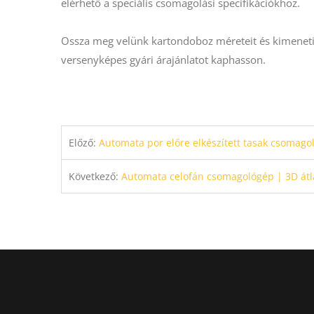
elérhető a speciális csomagolási specifikációkhoz.
Ossza meg velünk kartondoboz méreteit és kimeneti
versenyképes gyári árajánlatot kaphasson.
Előző:
Automata por előre elkészített tasak csomagol
Következő:
Automata celofán csomagológép | 3D átl