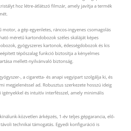
stályt hoz létre-átlátszó filmzár, amely javítja a termék
mét.
yű motor, a gép egyenletes, ráncos-ingyenes csomagolás
tható méretű kartondobozok széles skáláját képes
dobozok, gyógyszeres kartonok, édességdobozok és kis
épített tépőszalag funkció biztosítja a kényelmes
tartása mellett-nyilvánvaló biztonság.
yógyszer-, a cigaretta- és anapi vegyipart szolgálja ki, és
 megjelenéssel ad. Robusztus szerkezete hosszú ideig
 igényekkel és intuitív interfésszel, amely minimális
ínálunk-közvetlen árképzés, 1-év teljes gépgarancia, elő-
 távoli technikai támogatás. Egyedi konfiguráció is