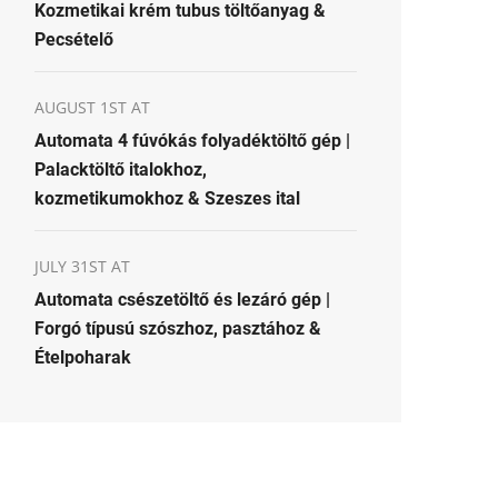
Kozmetikai krém tubus töltőanyag &
Pecsételő
AUGUST 1ST AT
Automata 4 fúvókás folyadéktöltő gép |
Palacktöltő italokhoz,
kozmetikumokhoz & Szeszes ital
JULY 31ST AT
Automata csészetöltő és lezáró gép |
Forgó típusú szószhoz, pasztához &
Ételpoharak