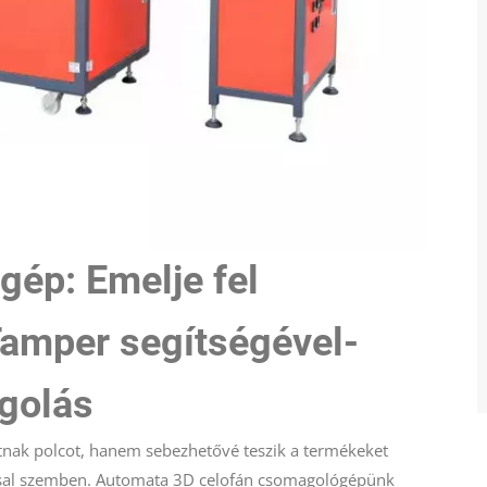
ép: Emelje fel
Tamper segítségével-
golás
ak polcot, hanem sebezhetővé teszik a termékeket
zással szemben. Automata 3D celofán csomagológépünk