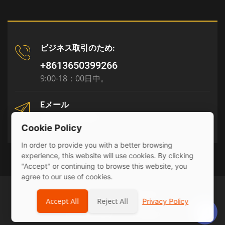
ビジネス取引のため:
+8613650399266
9:00-18：00日中。
Eメール
tony@julyr.com
Cookie Policy
In order to provide you with a better browsing
experience, this website will use cookies. By clicking
"Accept" or continuing to browse this website, you
agree to our use of cookies.
© 2026 Julyr Industrial Ltd
Accept All
Reject All
Privacy Policy
Privacy Policy
sitemap