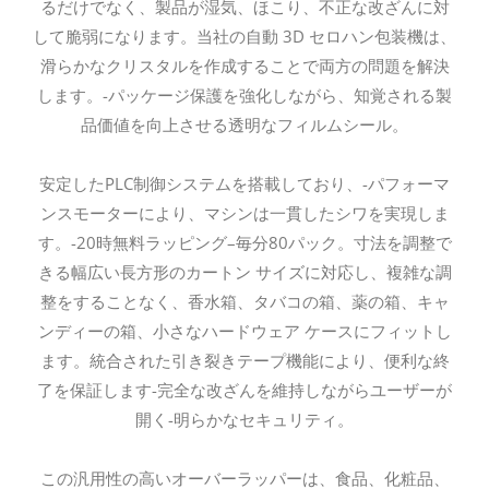
るだけでなく、製品が湿気、ほこり、不正な改ざんに対
して脆弱になります。当社の自動 3D セロハン包装機は、
滑らかなクリスタルを作成することで両方の問題を解決
します。-パッケージ保護を強化しながら、知覚される製
品価値を向上させる透明なフィルムシール。
安定したPLC制御システムを搭載しており、-パフォーマ
ンスモーターにより、マシンは一貫したシワを実現しま
す。-20時無料ラッピング–毎分80パック。寸法を調整で
きる幅広い長方形のカートン サイズに対応し、複雑な調
整をすることなく、香水箱、タバコの箱、薬の箱、キャ
ンディーの箱、小さなハードウェア ケースにフィットし
ます。統合された引き裂きテープ機能により、便利な終
了を保証します-完全な改ざんを維持しながらユーザーが
開く-明らかなセキュリティ。
この汎用性の高いオーバーラッパーは、食品、化粧品、