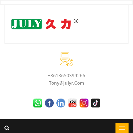
+8613650399266
Tony@julyr.com