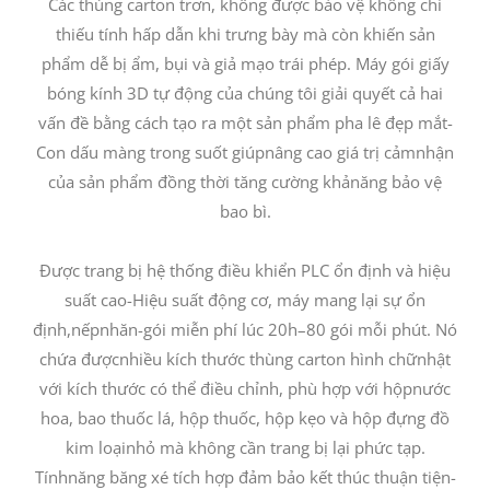
Các thùng carton trơn, không được bảo vệ không chỉ
thiếu tính hấp dẫn khi trưng bày mà còn khiến sản
phẩm dễ bị ẩm, bụi và giả mạo trái phép. Máy gói giấy
bóng kính 3D tự động của chúng tôi giải quyết cả hai
vấn đề bằng cách tạo ra một sản phẩm pha lê đẹp mắt-
Con dấu màng trong suốt giúpnâng cao giá trị cảmnhận
của sản phẩm đồng thời tăng cường khảnăng bảo vệ
bao bì.
Được trang bị hệ thống điều khiển PLC ổn định và hiệu
suất cao-Hiệu suất động cơ, máy mang lại sự ổn
định,nếpnhăn-gói miễn phí lúc 20h–80 gói mỗi phút. Nó
chứa đượcnhiều kích thước thùng carton hình chữnhật
với kích thước có thể điều chỉnh, phù hợp với hộpnước
hoa, bao thuốc lá, hộp thuốc, hộp kẹo và hộp đựng đồ
kim loạinhỏ mà không cần trang bị lại phức tạp.
Tínhnăng băng xé tích hợp đảm bảo kết thúc thuận tiện-