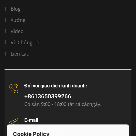
Blog
Xưởng
Video
Về Chúng Tôi
Liên Lạc
Đối với giao dịch kinh doanh:
+8613650399266
Có sẵn 9:00 - 18:00 tất cả cácngày.
E-mail
tony@julyr.com
Cookie Policy