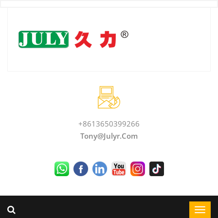
+8613650399266
Tony@julyr.com