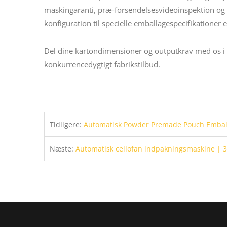
maskingaranti, præ-forsendelsesvideoinspektion og l
konfiguration til specielle emballagespecifikationer e
Del dine kartondimensioner og outputkrav med os i 
konkurrencedygtigt fabrikstilbud.
Tidligere:
Automatisk Powder Premade Pouch Emballa
Næste:
Automatisk cellofan indpakningsmaskine | 