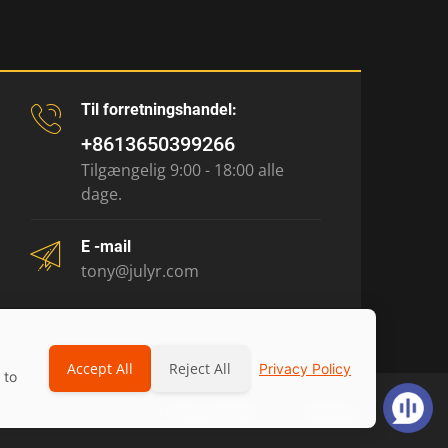
Til forretningshandel:
+8613650399266
Tilgængelig 9:00 - 18:00 alle
dage.
E -mail
tony@julyr.com
Accept All
Reject All
Privacy Policy
 to
Privacy Policy
sitemap