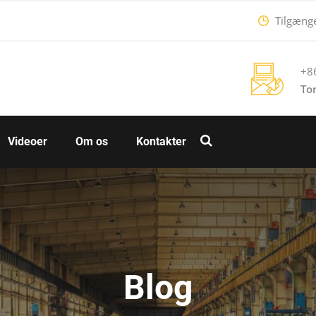
Tilgængel
+8
To
Videoer
Om os
Kontakter
Blog