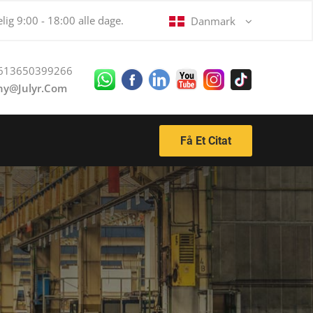
ig 9:00 - 18:00 alle dage.
Danmark
613650399266
ny@julyr.com
Få Et Citat