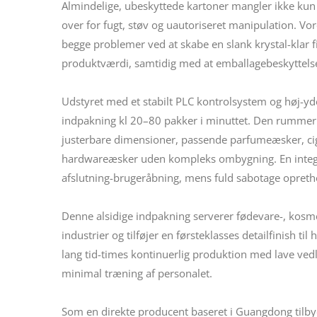
Almindelige, ubeskyttede kartoner mangler ikke kun
over for fugt, støv og uautoriseret manipulation. V
begge problemer ved at skabe en slank krystal-klar 
produktværdi, samtidig med at emballagebeskyttelse
Udstyret med et stabilt PLC kontrolsystem og høj-yd
indpakning kl 20–80 pakker i minuttet. Den rummer 
justerbare dimensioner, passende parfumeæsker, ci
hardwareæsker uden kompleks ombygning. En integre
afslutning-brugeråbning, mens fuld sabotage opretho
Denne alsidige indpakning serverer fødevare-, kosme
industrier og tilføjer en førsteklasses detailfinish ti
lang tid-times kontinuerlig produktion med lave vedl
minimal træning af personalet.
Som en direkte producent baseret i Guangdong tilbyde