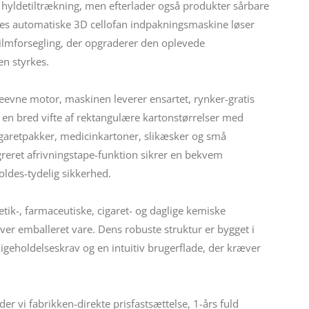
 hyldetiltrækning, men efterlader også produkter sårbare
ores automatiske 3D cellofan indpakningsmaskine løser
filmforsegling, der opgraderer den oplevede
n styrkes.
eevne motor, maskinen leverer ensartet, rynker-gratis
en bred vifte af rektangulære kartonstørrelser med
garetpakker, medicinkartoner, slikæsker og små
ret afrivningstape-funktion sikrer en bekvem
ldes-tydelig sikkerhed.
tik-, farmaceutiske, cigaret- og daglige kemiske
l hver emballeret vare. Dens robuste struktur er bygget i
igeholdelseskrav og en intuitiv brugerflade, der kræver
r vi fabrikken-direkte prisfastsættelse, 1-års fuld