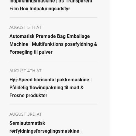
indpakningsmaskine | 3D Transparent
Film Box Indpakningsudstyr
AUGUST 5TH AT
Automatisk Premade Bag Emballage
Machine | Multifunktions posefyldning &
Forsegling til pulver
AUGUST 4TH AT
Høj-Speed horisontal pakkemaskine |
Pålidelig flowindpakning til mad &
Frosne produkter
AUGUST 3RD AT
Semiautomatisk
rørfyldningsforseglingsmaskine |