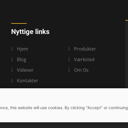
Nyttige links
Hjem
Produkter
Blog
Værksted
Videoer
Om Os
Kontakter
nce, this website will use cookies. By clicking "Accept" or continuing
yr Industrial Ltd