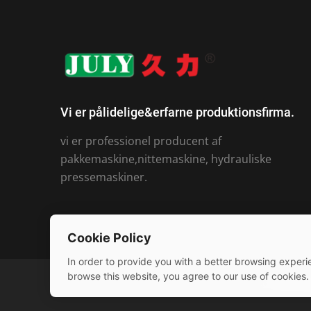
Vi er pålidelige&erfarne produktionsfirma.
vi er professionel producent af
pakkemaskine,nittemaskine, hydrauliske
pressemaskiner.
Cookie Policy
In order to provide you with a better browsing experie
browse this website, you agree to our use of cookies.
© 2026 Jul