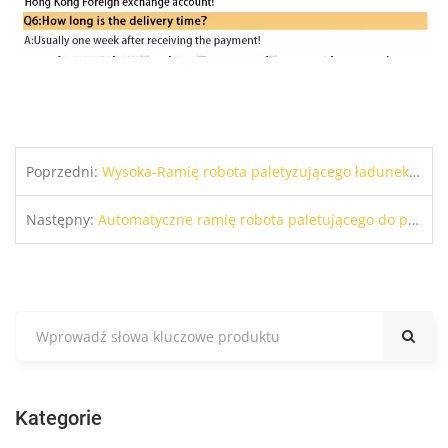
Poprzedni:
Wysoka-Ramię robota paletyzującego ładunek do kartonów i toreb & Kontenery zbiorcze - LIPIEC
Następny:
Automatyczne ramię robota paletującego do pudeł & Torby
Kategorie