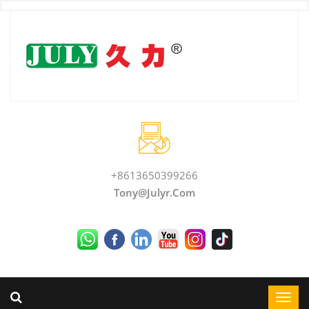
+8613650399266
Tony@julyr.com