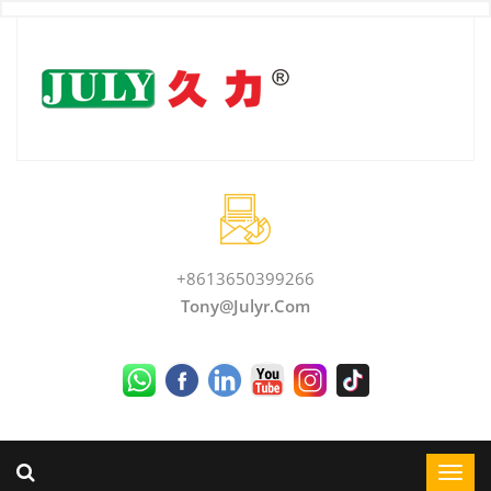
+8613650399266
Tony@julyr.com