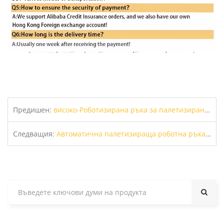
Предишен:
високо-Роботизирана ръка за палетизиране на полезен товар за кашони, торби & Контейнери за насипни товари - ЮЛИ
Следващия:
Автоматична палетизираща роботна ръка за кутии & Чанти