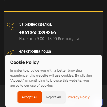
За бизнес сделки:
+8613650399266
Налично 9:00 - 18:00 Всички дни.
електронна поща
tony@julyr.com
Cookie Policy
In order to provide you with a better browsing
experience, this website will use cookies. By clicking
"Accept" or continuing to browse this website, you
agree to our use of cookies.
© 2026 Julyr Industrial Ltd
Accept All
Reject All
Privacy Policy
Privacy Policy
sitemap