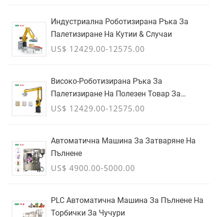
Индустриална Роботизирана Ръка За
Палетизиране На Кутии & Случаи
US$ 12429.00-12575.00
Високо-Роботизирана Ръка За
Палетизиране На Полезен Товар За
Кашони, Торби & Контейнери За Насипни
US$ 12429.00-12575.00
Товари - ЮЛИ
Автоматична Машина За Затваряне На
Пълнене
US$ 4900.00-5000.00
PLC Автоматична Машина За Пълнене На
Торбички За Чучури