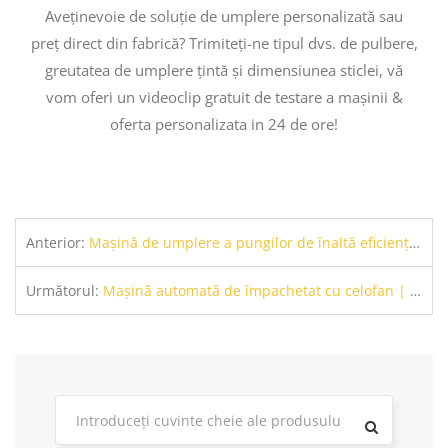
Aveținevoie de soluție de umplere personalizată sau
preț direct din fabrică? Trimiteți-ne tipul dvs. de pulbere,
greutatea de umplere țintă și dimensiunea sticlei, vă
vom oferi un videoclip gratuit de testare a mașinii &
oferta personalizata in 24 de ore!
Anterior:
Mașină de umplere a pungilor de înaltă eficiență | Dozare automată & Etanșare pentru lichid & Paste Produse
Următorul:
Mașină automată de împachetat cu celofan | Echipament de ambalare a cutiei de film transparent 3D