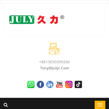
+8613650399266
Tony@julyr.com