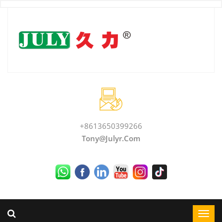
+8613650399266
Tony@julyr.com