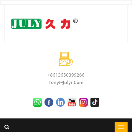
+8613650399266
Tony@julyr.com