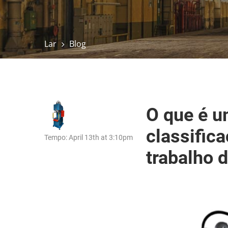
Lar
Blog
O que é u
classifica
Tempo: April 13th at 3:10pm
trabalho 