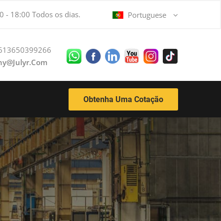
0 - 18:00 Todos os dias.
Portuguese
613650399266
ny@julyr.com
Obtenha Uma Cotação