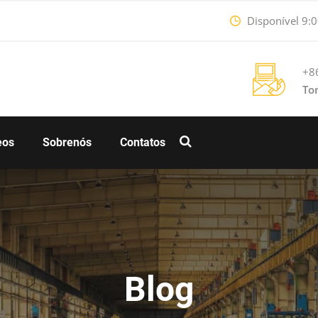
Disponível 9:0
+8
To
eos
Sobrenós
Contatos
Blog