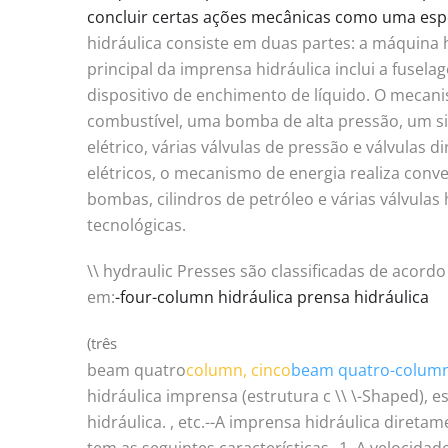
concluir certas ações mecânicas como uma espé
hidráulica consiste em duas partes: a máquina
principal da imprensa hidráulica inclui a fuselage
dispositivo de enchimento de líquido. O mecan
combustível, uma bomba de alta pressão, um s
elétrico, várias válvulas de pressão e válvulas di
elétricos, o mecanismo de energia realiza conve
bombas, cilindros de petróleo e várias válvulas 
tecnológicas.
\\ hydraulic Presses são classificadas de acord
em:
-four-column hidráulica prensa hidráulica
(três
beam quatro
column, cinco
beam quatro-column
hidráulica imprensa (estrutura c \\ \-Shaped), e
hidráulica. , etc.--A imprensa hidráulica diret