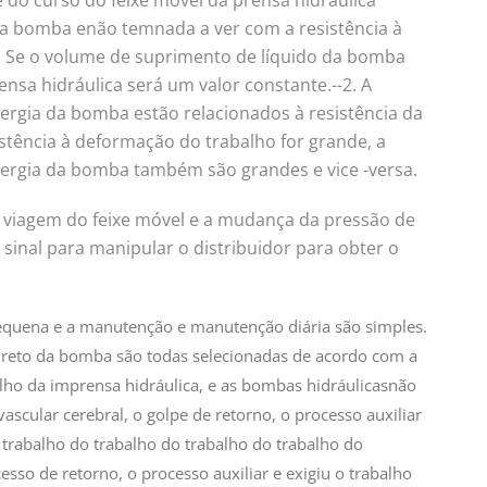
de do curso do feixe móvel da prensa hidráulica
a bomba enão temnada a ver com a resistência à
 Se o volume de suprimento de líquido da bomba
ensa hidráulica será um valor constante.--2. A
ergia da bomba estão relacionados à resistência da
stência à deformação do trabalho for grande, a
nergia da bomba também são grandes e vice -versa.
de viagem do feixe móvel e a mudança da pressão de
nal para manipular o distribuidor para obter o
 pequena e a manutenção e manutenção diária são simples.
ireto da bomba são todas selecionadas de acordo com a
lho da imprensa hidráulica, e as bombas hidráulicasnão
scular cerebral, o golpe de retorno, o processo auxiliar
 trabalho do trabalho do trabalho do trabalho do
esso de retorno, o processo auxiliar e exigiu o trabalho