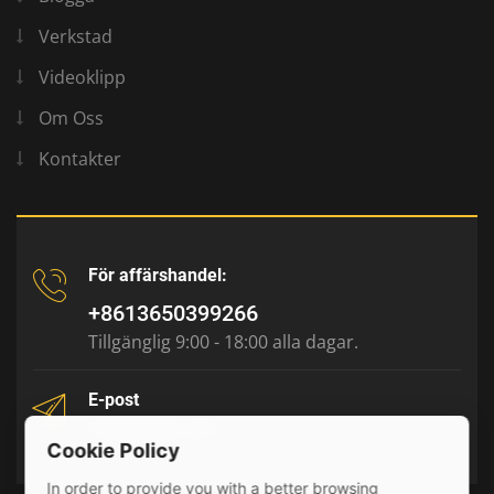
Verkstad
Videoklipp
Om Oss
Kontakter
För affärshandel:
+8613650399266
Tillgänglig 9:00 - 18:00 alla dagar.
E-post
tony@julyr.com
Cookie Policy
In order to provide you with a better browsing