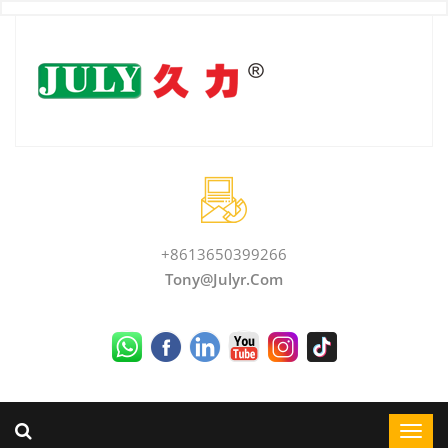
+8613650399266
Tony@julyr.com