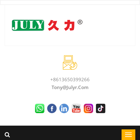
+8613650399266
Tony@julyr.com