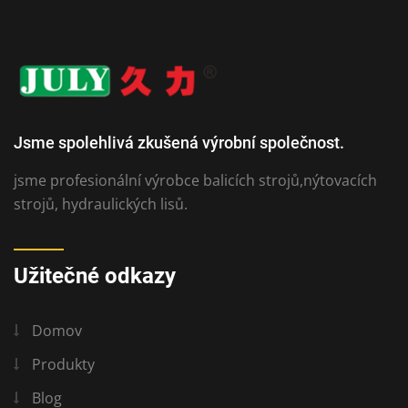
Jsme spolehlivá zkušená výrobní společnost.
jsme profesionální výrobce balicích strojů,nýtovacích
strojů, hydraulických lisů.
Užitečné odkazy
Domov
Produkty
Blog