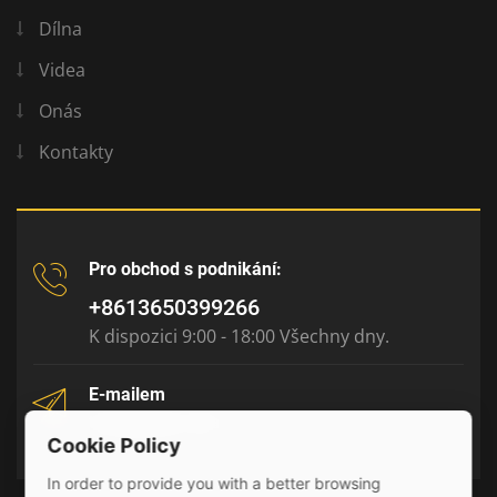
Dílna
Videa
Onás
Kontakty
Pro obchod s podnikání:
+8613650399266
K dispozici 9:00 - 18:00 Všechny dny.
E-mailem
tony@julyr.com
Cookie Policy
In order to provide you with a better browsing